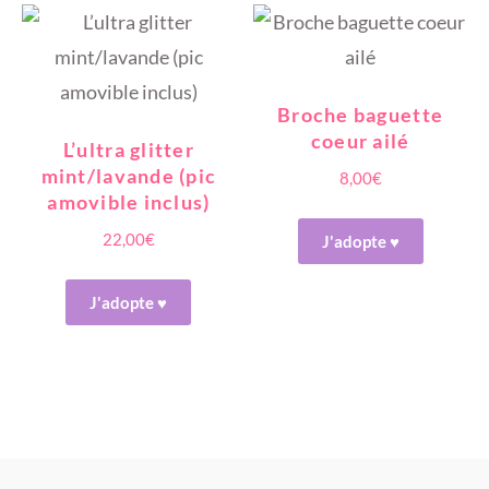
Broche baguette
coeur ailé
L’ultra glitter
mint/lavande (pic
8,00
€
amovible inclus)
22,00
€
J'adopte ♥
J'adopte ♥