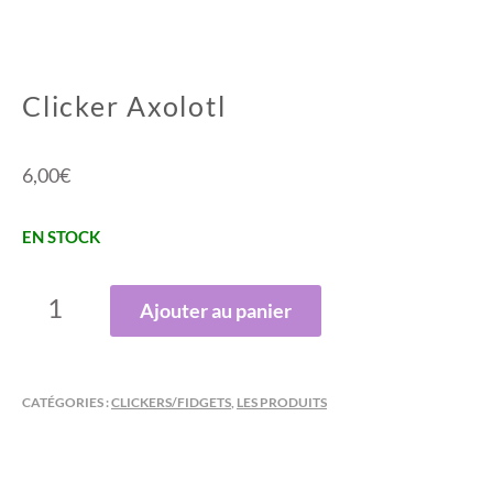
Clicker Axolotl
6,00
€
EN STOCK
QUANTITÉ
Ajouter au panier
DE
CLICKER
AXOLOTL
CATÉGORIES :
CLICKERS/FIDGETS
,
LES PRODUITS