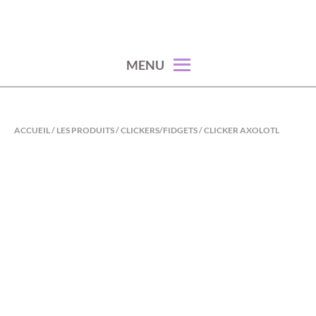
Skip
to
content
MENU
ACCUEIL
/
LES PRODUITS
/
CLICKERS/FIDGETS
/ CLICKER AXOLOTL