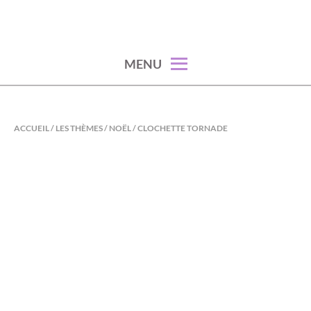
Skip
to
content
MENU
ACCUEIL
/
LES THÈMES
/
NOËL
/ CLOCHETTE TORNADE