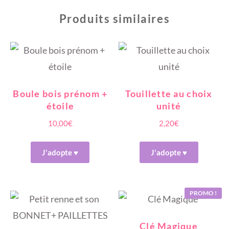
Produits similaires
Boule bois prénom +
Touillette au choix
étoile
unité
10,00
€
2,20
€
J'adopte ♥
J'adopte ♥
PROMO !
Clé Magique