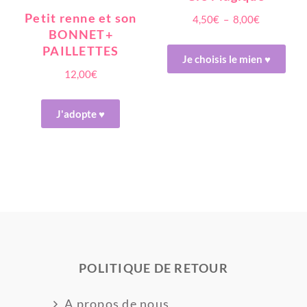
Petit renne et son
Plage
4,50
€
–
8,00
€
BONNET+
de
Ce
PAILLETTES
prix :
Je choisis le mien ♥
pro
12,00
€
4,50€
a
à
plus
8,00€
J'adopte ♥
vari
Les
opt
peu
être
choi
sur
POLITIQUE DE RETOUR
la
A propos de nous