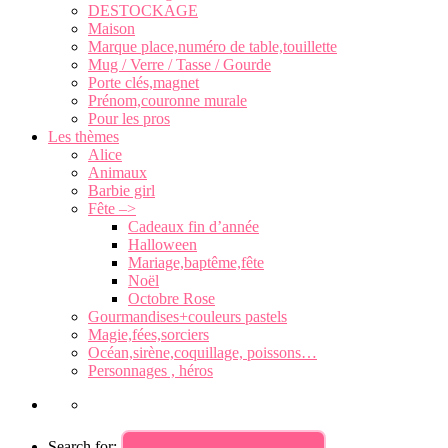
DESTOCKAGE
Maison
Marque place,numéro de table,touillette
Mug / Verre / Tasse / Gourde
Porte clés,magnet
Prénom,couronne murale
Pour les pros
Les thèmes
Alice
Animaux
Barbie girl
Fête –>
Cadeaux fin d’année
Halloween
Mariage,baptême,fête
Noël
Octobre Rose
Gourmandises+couleurs pastels
Magie,fées,sorciers
Océan,sirène,coquillage, poissons…
Personnages , héros
Search for: