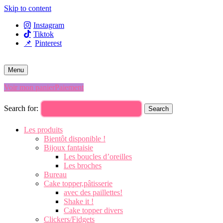
Skip to content
Instagram
Tiktok
Pinterest
Menu
Voir mon panier
Paiement
Search for:
Search
Les produits
Bientôt disponible !
Bijoux fantaisie
Les boucles d’oreilles
Les broches
Bureau
Cake topper,pâtisserie
avec des paillettes!
Shake it !
Cake topper divers
Clickers/Fidgets