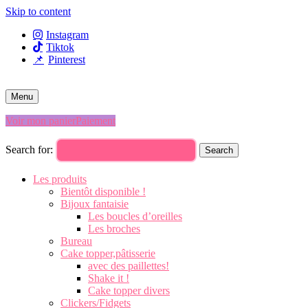
Skip to content
Instagram
Tiktok
Pinterest
Menu
Voir mon panier
Paiement
Search for:
Search
Les produits
Bientôt disponible !
Bijoux fantaisie
Les boucles d’oreilles
Les broches
Bureau
Cake topper,pâtisserie
avec des paillettes!
Shake it !
Cake topper divers
Clickers/Fidgets