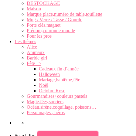
DESTOCKAGE
Maison
Marque place,numéro de table,touillette
Mug / Verre / Tasse / Gourde
Porte clés,magnet
Prénom,couronne murale
Pour les pros
Les thèmes
Alice
Animaux
Barbie girl
Fête –>
Cadeaux fin d’année
Halloween
Mariage,baptême,fête
Noël
Octobre Rose
Gourmandises+couleurs pastels
Magie,fées,sorciers
Océan,sirène,coquillage, poissons…
Personnages , héros
Search for: