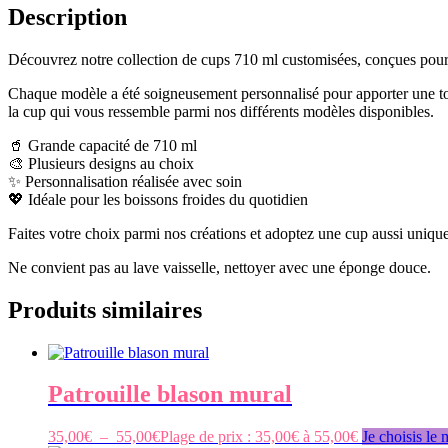
Description
Découvrez notre collection de cups 710 ml customisées, conçues pour all
Chaque modèle a été soigneusement personnalisé pour apporter une tou
la cup qui vous ressemble parmi nos différents modèles disponibles.
🥤 Grande capacité de 710 ml
🎨 Plusieurs designs au choix
✨ Personnalisation réalisée avec soin
💖 Idéale pour les boissons froides du quotidien
Faites votre choix parmi nos créations et adoptez une cup aussi uniqu
Ne convient pas au lave vaisselle, nettoyer avec une éponge douce.
Produits similaires
Patrouille blason mural
35,00
€
–
55,00
€
Plage de prix : 35,00€ à 55,00€
Je choisis le