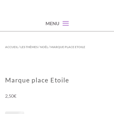
Skip
to
content
MENU
ACCUEIL
/
LES THÈMES
/
NOËL
/ MARQUE PLACE ETOILE
Marque place Etoile
2,50
€