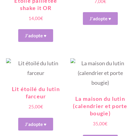
Etoile pailletée
7,00
€
shake it OR
14,00
€
J'adopte ♥
J'adopte ♥
Lit étoilé du lutin
farceur
La maison du lutin
(calendrier et porte
25,00
€
bougie)
35,00
€
J'adopte ♥