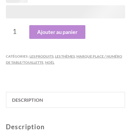
QUANTITÉ
Ajouter au panier
DE
MARQUE
PLACE
CATÉGORIES :
LES PRODUITS
,
LES THÈMES
,
MARQUE PLACE / NUMÉRO
ETOILE
DE TABLE/TOUILLETTE
,
NOËL
DESCRIPTION
Description