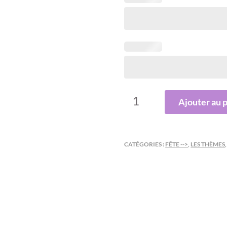
QUANTITÉ
Ajouter au 
DE
COEUR
D'AMOUR
CATÉGORIES :
FÊTE -->
,
LES THÈMES
MIROIR