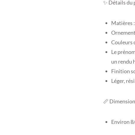
✨ Détails du 
Matières :
Ornement 
Couleurs d
Le prénom
un rendu 
Finition s
Léger, rés
📏 Dimension
Environ 8/