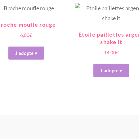
roche moufle rouge
Etoile paillettes arge
6,00
€
shake it
14,00
€
J'adopte ♥
J'adopte ♥