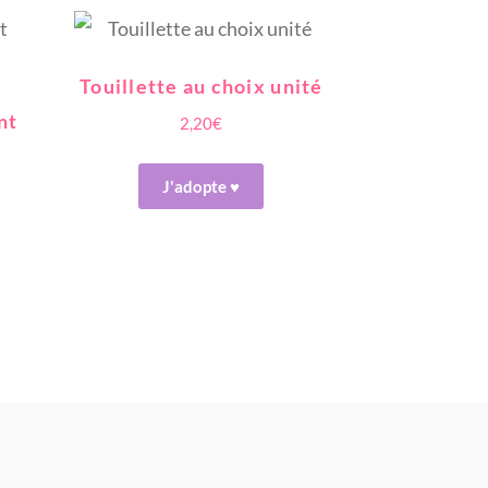
Touillette au choix unité
nt
2,20
€
J'adopte ♥