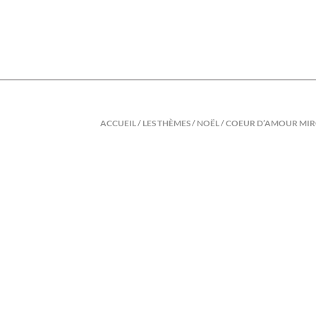
Skip
to
content
ACCUEIL
/
LES THÈMES
/
NOËL
/ COEUR D’AMOUR MIR