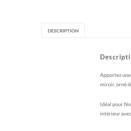
DESCRIPTION
Descript
Apportez une t
miroir, orné 
Idéal pour No
intérieur ave