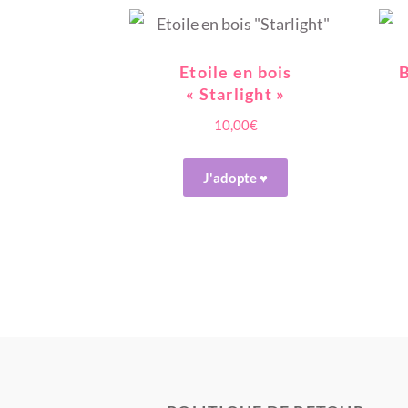
Etoile en bois
B
« Starlight »
10,00
€
J'adopte ♥