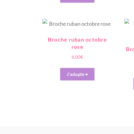
Broche ruban octobre
rose
Br
6,00
€
J'adopte ♥