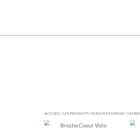
Skip
to
content
ACCUEIL
/
LES PRODUITS
/
BIJOUX FANTAISIE
/ LES B