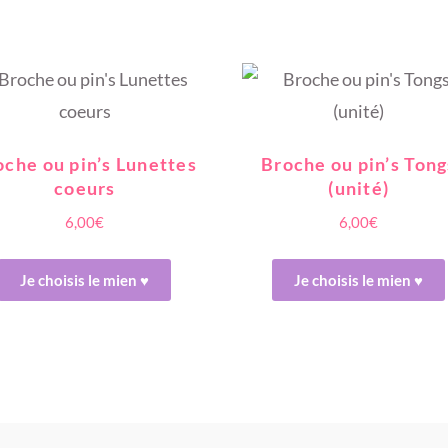
oche ou pin’s Lunettes
Broche ou pin’s Tong
coeurs
(unité)
6,00
€
6,00
€
Ce
Je choisis le mien ♥
Je choisis le mien ♥
produit
a
plusieurs
variations.
Les