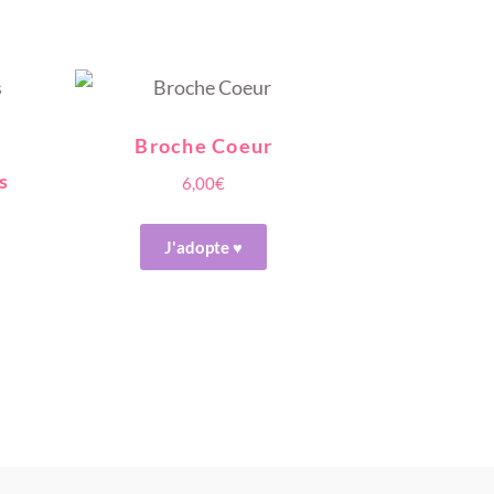
Broche Coeur
s
6,00
€
J'adopte ♥
Ce
produit
a
plusieurs
variations.
Les