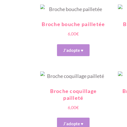
Broche bouche pailletée
B
6,00
€
J'adopte ♥
Broche coquillage
B
pailleté
6,00
€
J'adopte ♥