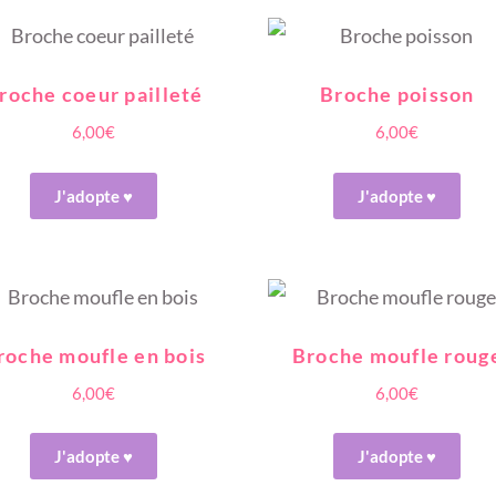
roche coeur pailleté
Broche poisson
6,00
€
6,00
€
J'adopte ♥
J'adopte ♥
roche moufle en bois
Broche moufle roug
6,00
€
6,00
€
J'adopte ♥
J'adopte ♥