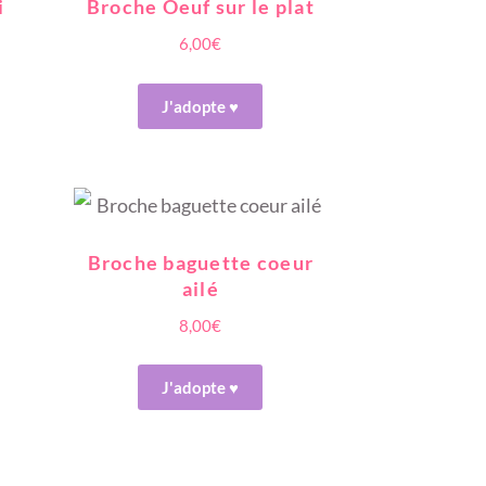
i
Broche Oeuf sur le plat
6,00
€
J'adopte ♥
Broche baguette coeur
ailé
8,00
€
J'adopte ♥