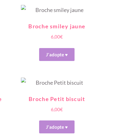
Broche smiley jaune
6,00
€
J'adopte ♥
e
Broche Petit biscuit
6,00
€
J'adopte ♥