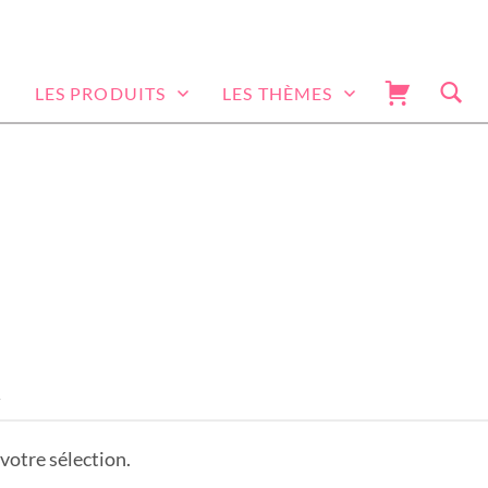
LES PRODUITS
LES THÈMES
boutique
TEXTILE À PERSONNALISER
R
votre sélection.