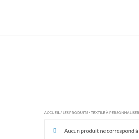
Skip
to
content
ACCUEIL
/
LES PRODUITS
/ TEXTILE À PERSONNALISE
Aucun produit ne correspond à 