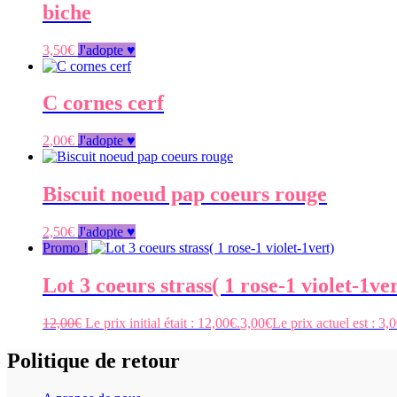
biche
3,50
€
J'adopte ♥
C cornes cerf
2,00
€
J'adopte ♥
Biscuit noeud pap coeurs rouge
2,50
€
J'adopte ♥
Promo !
Lot 3 coeurs strass( 1 rose-1 violet-1ver
12,00
€
Le prix initial était : 12,00€.
3,00
€
Le prix actuel est : 3,
Politique de retour