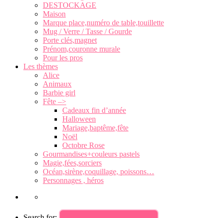
DESTOCKAGE
Maison
Marque place,numéro de table,touillette
Mug / Verre / Tasse / Gourde
Porte clés,magnet
Prénom,couronne murale
Pour les pros
Les thèmes
Alice
Animaux
Barbie girl
Fête –>
Cadeaux fin d’année
Halloween
Mariage,baptême,fête
Noël
Octobre Rose
Gourmandises+couleurs pastels
Magie,fées,sorciers
Océan,sirène,coquillage, poissons…
Personnages , héros
Search for: