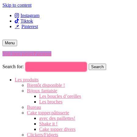
Skip to content
Instagram
Tiktok
Pinterest
Menu
Voir mon panier
Paiement
Search for:
Search
Les produits
Bientôt disponible !
Bijoux fantaisie
Les boucles d’oreilles
Les broches
Bureau
Cake topper,pâtisserie
avec des paillettes!
Shake it !
Cake topper divers
Clickers/Fidgets