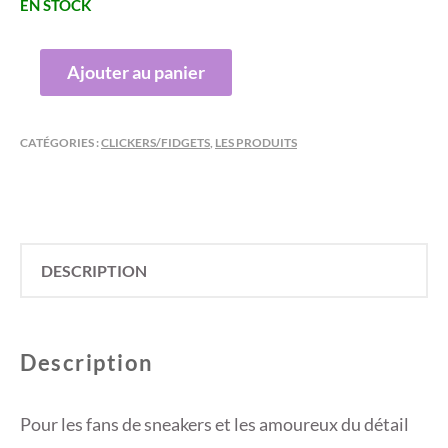
EN STOCK
QUANTITÉ
Ajouter au panier
DE
CLICKER
BASKET
CATÉGORIES :
CLICKERS/FIDGETS
,
LES PRODUITS
NOIRE
DESCRIPTION
Description
Pour les fans de sneakers et les amoureux du détail