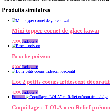
Produits similaires
Mini topper cornet de glace kawaï
7,00
€
J'adopte ♥
Broche poisson
6,00
€
J'adopte ♥
Lot 2 petits coeurs iridescent décoratif
4,00
€
J'adopte ♥
Promo !
Coquillage « LOLA » en Relief prénom