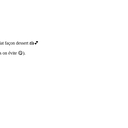
olat façon dessert 🍰💕
s on évite 😋).