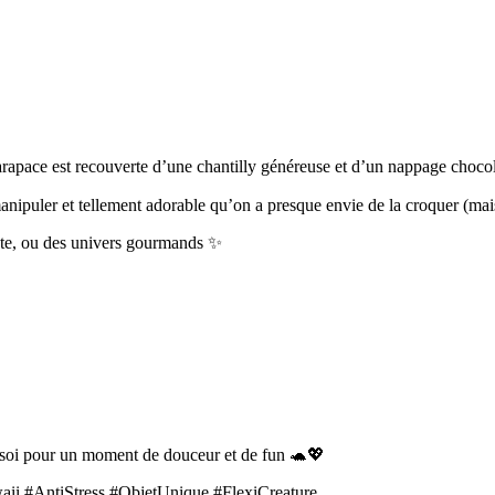
la carapace est recouverte d’une chantilly généreuse et d’un nappage choc
manipuler et tellement adorable qu’on a presque envie de la croquer (mai
cute, ou des univers gourmands ✨
de soi pour un moment de douceur et de fun 🐢💖
ii #AntiStress #ObjetUnique #FlexiCreature