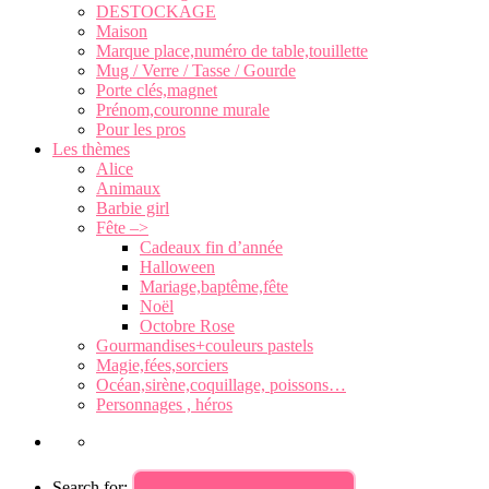
DESTOCKAGE
Maison
Marque place,numéro de table,touillette
Mug / Verre / Tasse / Gourde
Porte clés,magnet
Prénom,couronne murale
Pour les pros
Les thèmes
Alice
Animaux
Barbie girl
Fête –>
Cadeaux fin d’année
Halloween
Mariage,baptême,fête
Noël
Octobre Rose
Gourmandises+couleurs pastels
Magie,fées,sorciers
Océan,sirène,coquillage, poissons…
Personnages , héros
Search for: