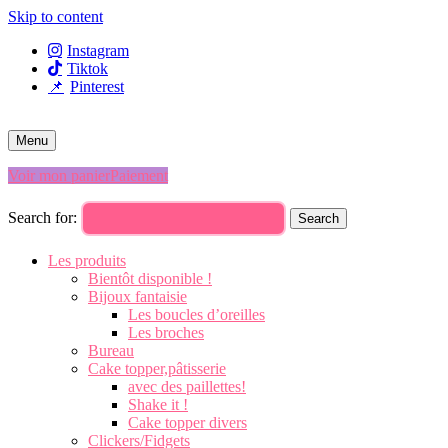
Skip to content
Instagram
Tiktok
Pinterest
Menu
Voir mon panier
Paiement
Search for:
Search
Les produits
Bientôt disponible !
Bijoux fantaisie
Les boucles d’oreilles
Les broches
Bureau
Cake topper,pâtisserie
avec des paillettes!
Shake it !
Cake topper divers
Clickers/Fidgets