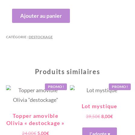
était :
est :
QUANTITÉ
Ajouter au panier
8,00€.
2,50€.
DE
MINNIE
NOEUD
CATÉGORIE :
DESTOCKAGE
OR
Produits similaires
PROMO !
PROMO !
Lot mystique
Topper amovible
Le
Le
39,50
€
8,00
€
Olivia « destockage »
prix
prix
initial
actuel
Le
Le
24,00
€
5,00
€
J'adopte ♥