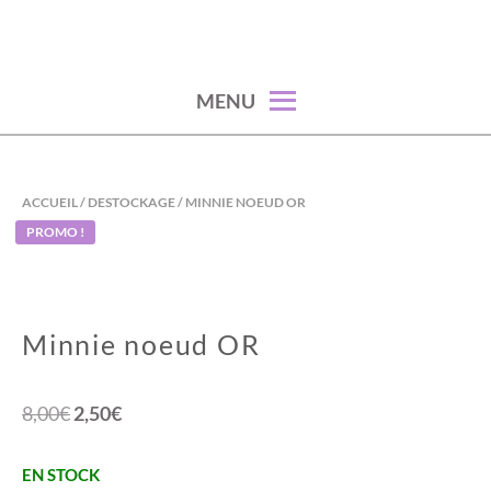
Skip
to
content
MENU
ACCUEIL
/
DESTOCKAGE
/ MINNIE NOEUD OR
PROMO !
Minnie noeud OR
Le
Le
8,00
€
2,50
€
prix
prix
EN STOCK
initial
actuel