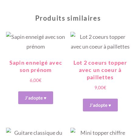
Produits similaires
Sapin enneigé avec
Lot 2 coeurs topper
son prénom
avec un coeur à
paillettes
6,00
€
9,00
€
J'adopte ♥
J'adopte ♥