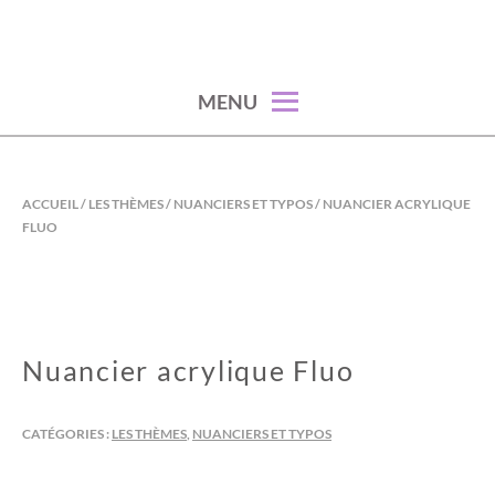
Skip
to
content
MENU
ACCUEIL
/
LES THÈMES
/
NUANCIERS ET TYPOS
/ NUANCIER ACRYLIQUE
FLUO
Nuancier acrylique Fluo
CATÉGORIES :
LES THÈMES
,
NUANCIERS ET TYPOS