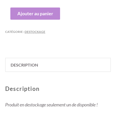
était :
est :
QUANTITÉ
Ajouter au panier
14,00€.
3,00€.
DE
TOPPER
2
CATÉGORIE :
DESTOCKAGE
DINOSAURES
PEUPLIER
DESCRIPTION
Description
Produit en destockage seulement un de disponible !