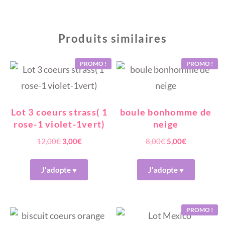
Produits similaires
PROMO !
PROMO !
Lot 3 coeurs strass( 1
boule bonhomme de
rose-1 violet-1vert)
neige
Le
Le
Le
Le
12,00
€
3,00
€
8,00
€
5,00
€
prix
prix
prix
prix
initial
actuel
initial
actuel
J'adopte ♥
J'adopte ♥
était :
est :
était :
est :
12,00€.
3,00€.
8,00€.
5,00€.
PROMO !