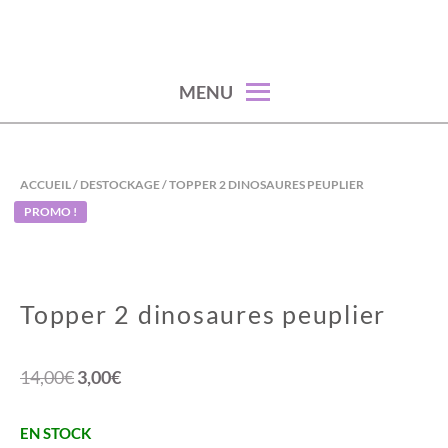
Skip
to
content
MENU
ACCUEIL
/
DESTOCKAGE
/ TOPPER 2 DINOSAURES PEUPLIER
PROMO !
Topper 2 dinosaures peuplier
Le
Le
14,00
€
3,00
€
prix
prix
EN STOCK
initial
actuel