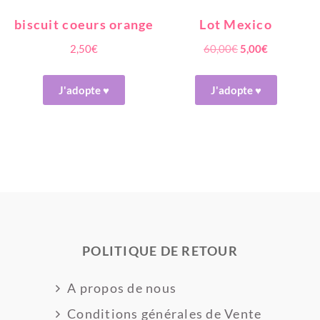
biscuit coeurs orange
Lot Mexico
Le
Le
2,50
€
60,00
€
5,00
€
prix
prix
initial
actuel
J'adopte ♥
J'adopte ♥
était :
est :
60,00€.
5,00€.
POLITIQUE DE RETOUR
A propos de nous
Conditions générales de Vente